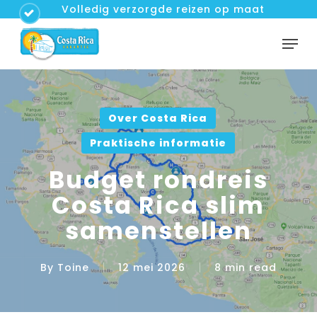
Skip
Volledig verzorgde reizen op maat
to
Men
Close
main
Menu
content
Over Costa Rica
Praktische informatie
Budget rondreis
Costa Rica slim
samenstellen
By
Toine
12 mei 2026
8 min read