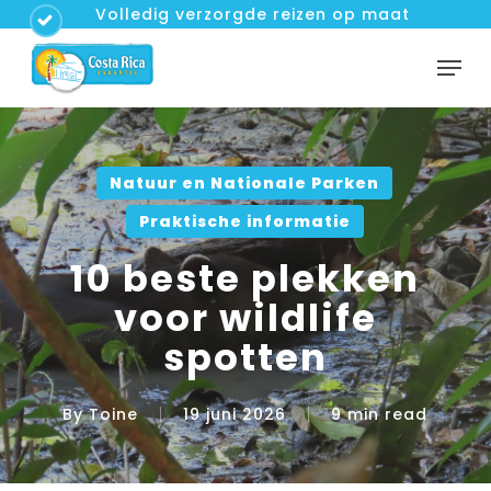
Skip
Volledig verzorgde reizen op maat
to
Men
Close
main
Menu
content
Natuur en Nationale Parken
Praktische informatie
10 beste plekken
voor wildlife
spotten
By
Toine
19 juni 2026
9 min read