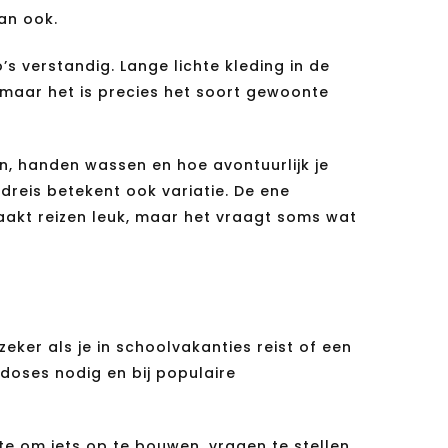
an ook.
 verstandig. Lange lichte kleding in de
 maar het is precies het soort gewoonte
n, handen wassen en hoe avontuurlijk je
dreis betekent ook variatie. De ene
aakt reizen leuk, maar het vraagt soms wat
 zeker als je in schoolvakanties reist of een
doses nodig en bij populaire
te om iets op te bouwen, vragen te stellen