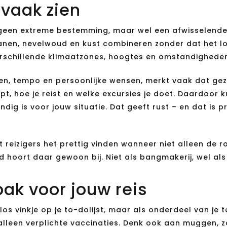
 vaak zien
geen extreme bestemming, maar wel een afwisselende. D
kanen, nevelwoud en kust combineren zonder dat het lo
erschillende klimaatzones, hoogtes en omstandighede
oen, tempo en persoonlijke wensen, merkt vaak dat ge
apt, hoe je reist en welke excursies je doet. Daardoor 
ig is voor jouw situatie. Dat geeft rust – en dat is pre
 reizigers het prettig vinden wanneer niet alleen de 
d hoort daar gewoon bij. Niet als bangmakerij, wel a
pak voor jouw reis
los vinkje op je to-dolijst, maar als onderdeel van je t
 alleen verplichte vaccinaties. Denk ook aan muggen, z