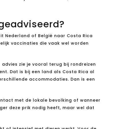
 geadviseerd?
uit Nederland of België naar Costa Rica
melijk vaccinaties die vaak wel worden
dvies zie je vooral terug bij rondreizen
t. Dat is bij een land als Costa Rica al
verschillende accommodaties. Dan is een
contact met de lokale bevolking of wanneer
ger deze prik nodig heeft, maar wel dat
kt of intensief met dieren werkt. Voor de