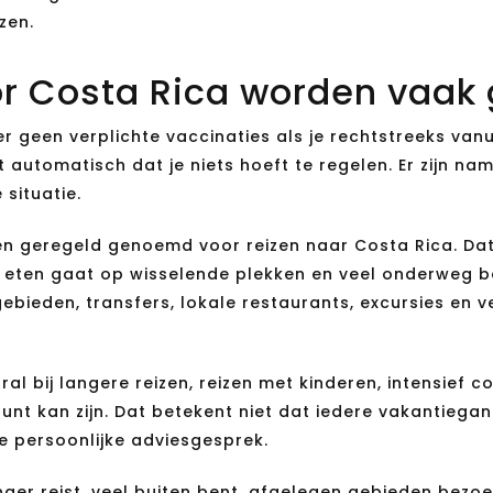
zen.
or Costa Rica worden vaak
er geen verplichte vaccinaties als je rechtstreeks van
t automatisch dat je niets hoeft te regelen. Er zijn na
 situatie.
n geregeld genoemd voor reizen naar Costa Rica. Dat a
it eten gaat op wisselende plekken en veel onderweg ben
ebieden, transfers, lokale restaurants, excursies en 
al bij langere reizen, reizen met kinderen, intensief 
nt kan zijn. Dat betekent niet dat iedere vakantiegan
e persoonlijke adviesgesprek.
nger reist, veel buiten bent, afgelegen gebieden bezoe