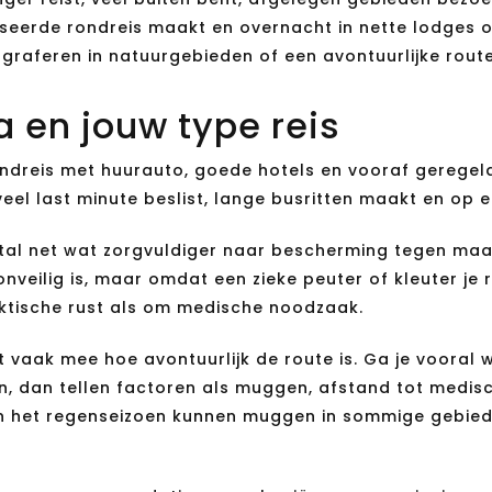
erde rondreis maakt en overnacht in nette lodges of h
graferen in natuurgebieden of een avontuurlijke route 
a en jouw type reis
ndreis met huurauto, goede hotels en vooraf geregeld
el last minute beslist, lange busritten maakt en op e
eestal net wat zorgvuldiger naar bescherming tegen
ilig is, maar omdat een zieke peuter of kleuter je reis
ktische rust als om medische noodzaak.
ist vaak mee hoe avontuurlijk de route is. Ga je vooral
in, dan tellen factoren als muggen, afstand tot medis
 In het regenseizoen kunnen muggen in sommige gebiede