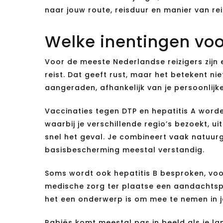
naar jouw route, reisduur en manier van rei
Welke inentingen vo
Voor de meeste Nederlandse reizigers zijn 
reist. Dat geeft rust, maar het betekent nie
aangeraden, afhankelijk van je persoonlijke
Vaccinaties tegen DTP en hepatitis A worde
waarbij je verschillende regio’s bezoekt, u
snel het geval. Je combineert vaak natuurg
basisbescherming meestal verstandig.
Soms wordt ook hepatitis B besproken, voor
medische zorg ter plaatse een aandachtspu
het een onderwerp is om mee te nemen in j
Rabiës komt meestal pas in beeld als je la