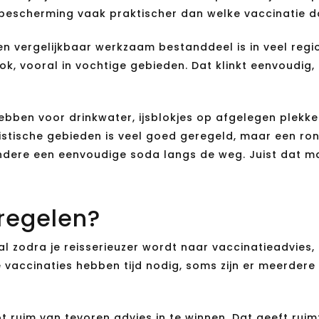
e bescherming vaak praktischer dan welke vaccinatie d
vergelijkbaar werkzaam bestanddeel is in veel regio’s
k, vooral in vochtige gebieden. Dat klinkt eenvoudig,
ebben voor drinkwater, ijsblokjes op afgelegen plekke
ristische gebieden is veel goed geregeld, maar een ron
ndere een eenvoudige soda langs de weg. Juist dat m
regelen?
e al zodra je reisserieuzer wordt naar vaccinatieadvies,
vaccinaties hebben tijd nodig, soms zijn er meerdere 
t ruim van tevoren advies in te winnen. Dat geeft ruim