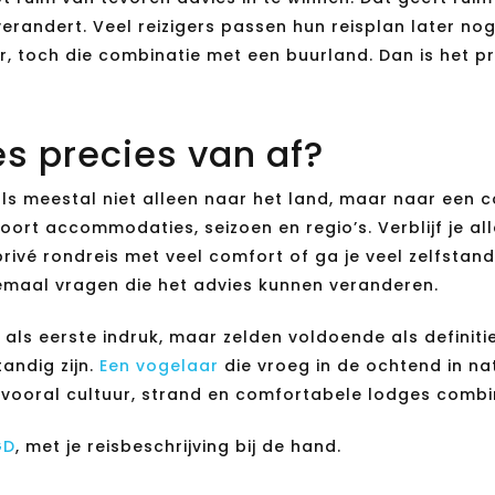
 verandert. Veel reizigers passen hun reisplan later n
, toch die combinatie met een buurland. Dan is het pre
s precies van af?
als meestal niet alleen naar het land, maar naar een co
oort accommodaties, seizoen en regio’s. Verblijf je al
privé rondreis met veel comfort of ga je veel zelfstand
llemaal vragen die het advies kunnen veranderen.
 als eerste indruk, maar zelden voldoende als definit
tandig zijn.
Een vogelaar
die vroeg in de ochtend in na
vooral cultuur, strand en comfortabele lodges combi
GD
, met je reisbeschrijving bij de hand.