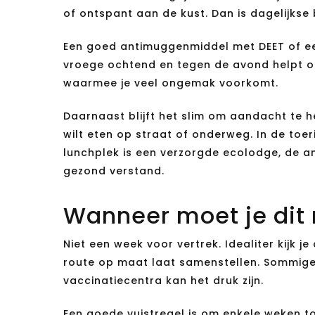
of ontspant aan de kust. Dan is dagelijks
Een goed antimuggenmiddel met DEET of een 
vroege ochtend en tegen de avond helpt oo
waarmee je veel ongemak voorkomt.
Daarnaast blijft het slim om aandacht te h
wilt eten op straat of onderweg. In de toe
lunchplek is een verzorgde ecolodge, de a
gezond verstand.
Wanneer moet je dit 
Niet een week voor vertrek. Idealiter kijk j
route op maat laat samenstellen. Sommige 
vaccinatiecentra kan het druk zijn.
Een goede vuistregel is om enkele weken to